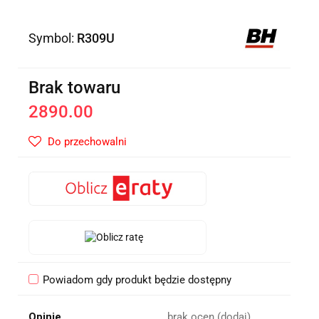
Symbol:
R309U
Brak towaru
2890.00
Do przechowalni
Powiadom gdy produkt będzie dostępny
Opinie
brak ocen
(dodaj)