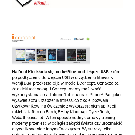
Na Dual Kit składa się moduł Bluetooth i łącze USB
, które
po podłączeniu do wejścia USB w urządzeniu fitness w
wersji Dual przekształci je w model i.Concept. Oznacza to,
że dzięki technologii i.Concept mamy możliwość
wykorzystania smartphone/tabletu oraz iPhone/iPad jako
wyświetlacza urządzenia fitness, co z kolei pozwala
Użytkownikowi na ćwiczenie z wykorzystaniem aplikacji
takich jak: Run on Earth, BH by Kinomap, Cycle Rush,
Webathletics..itd. W ten sposób nudny domowy trening
możemy przenieść w odległe zakątki świata czy urozmaicić
o rywalizowanie z innym Ćwiczącym. Wystarczy tylko
pobrać i uruchomić aplikację, a urządzenie przeniesie nas w