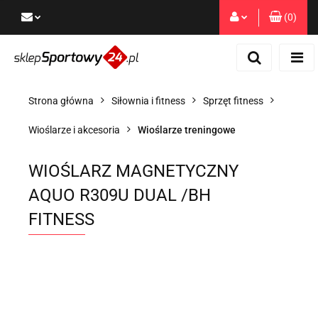
(
0
)
Zaloguj się
Zarejestruj się
Dodaj zgłoszenie
Strona główna
Siłownia i fitness
Sprzęt fitness
Zgody cookies
Wioślarze i akcesoria
Wioślarze treningowe
WIOŚLARZ MAGNETYCZNY
AQUO R309U DUAL /BH
FITNESS