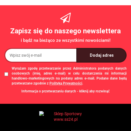
/SONIFIT
/CONCEPT 2
/ASSAULT
/LIFETIME
Zapisz się do naszego newslettera
i bądź na bieżąco ze wszystkimi nowościami!
Wyrażam zgodę przetwarzanie przez Administratora podanych danych
osobowych (imię, adres e-mail) w celu dostarczenia mi informacji
handlowo-marketingowych na podany adres e-mail. Podane dane będą
przetwarzane zgodnie z
Polityką Prywatności
.
Informacja o przetwarzaniu danych - kliknij aby rozwinąć
Administratorem danych osobowych jest Damian Skiba - Klaczkowski
prowadzący działalność gospodarczą pod firmą: TROPS Damian Skiba-
Klaczkowski, Szarotkowa 4/5, 35-604 Rzeszów, NIP: 8133349786. Zgody są
dobrowolne, ale konieczne w celu dostępu do newslettera, mogą być w każdej
chwili wycofane, klikając
link
dostępny na końcu każdej z wiadomości e-mail
przesyłanej w ramach newslettera, lub przez e-mail:
biuro@ss24.pl
lub telefon
+48 600 555 801
,
+48 600 555 776
. Dane będą przechowywane do czasu