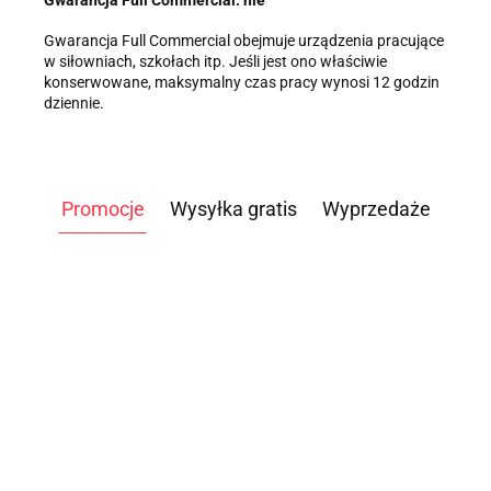
Gwarancja Full Commercial obejmuje urządzenia pracujące
w siłowniach, szkołach itp. Jeśli jest ono właściwie
konserwowane, maksymalny czas pracy wynosi 12 godzin
dziennie.
Promocje
Wysyłka gratis
Wyprzedaże
ATLAS
DO
WIOŚLARZ
ROWER
HUL
STÓŁ
ĆWICZEŃ
3499.00
POWIETRZNY
POWIETRZNY
OBCI
OGRODOWY
NEVADA
-14%
D PM5
AIRBIKE
5699.00
4959.00
BB64
120.
BANKIETOWY
249.00
-4%
PRO TAG
2999.00
STANDARD
CLASSIC
-7%
-5%
/
S4428
1
239.04
100KG
LEGS
CROSSFIT
5290.00
4699.00
SCU
121,8X60,9CM