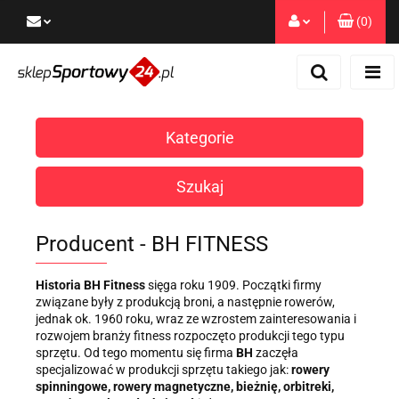
(
0
)
Zaloguj się
Zarejestruj się
Dodaj zgłoszenie
Kategorie
Zgody cookies
Szukaj
Producent - BH FITNESS
Historia BH Fitness
sięga roku 1909. Początki firmy
związane były z produkcją broni, a następnie rowerów,
jednak ok. 1960 roku, wraz ze wzrostem zainteresowania i
rozwojem branży fitness rozpoczęto produkcji tego typu
sprzętu. Od tego momentu się firma
BH
zaczęła
specjalizować w produkcji sprzętu takiego jak:
rowery
spinningowe, rowery magnetyczne, bieżnię, orbitreki,