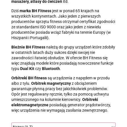
masażery, atlasy do ćwiczeń
itd.
Dziś
marka BH Fitness
jest w ponad 65 krajach na
wszystkich kontynentach. Jako jeden z pierwszych
producentów sprzętu fitness otrzymał certyfikat zgodności
ze standardami ISO 9000 oraz jako jeden z niewielu
producentów posiada wciąż fabryki na terenie Europy (w
Hiszpanii i Portugalii).
Bieżnie BH Fitness
należą do grupy urządzeń które zdobiły
w ostatnich latach duży sukces dzięki swojej nie
zawodności i łatwiej obsłudze. W ofercie BH Fitness się
więc znajdują modele które posiadają nowoczesne funkcje
typu
Dual Kit
czy
Bluetooth
.
Orbitreki BH fitness
są urządzenia z napędem w przodu
albo z tylu.
Orbitrek magnetyczny
z obciążeniem
gwarantuje płynną pracy bez jakichkolwiek problemów.
Opór jest regulowany ręcznie, tylko za pomocą uchwytu
umieszczonego na kolumnie kierownicy.
Orbitreki
elektromagnetyczne
posiadają generator prądotwórczy,
więc urządzenia nie wymagają zasilania zewnętrznego.