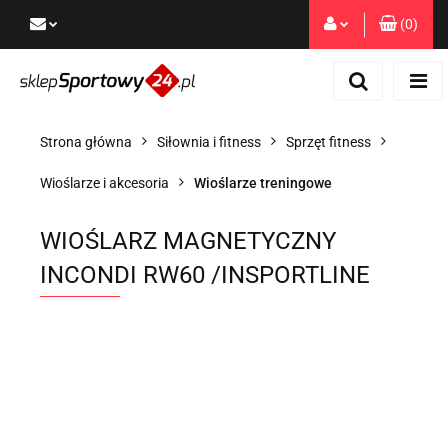
(
0
)
Zaloguj się
Zarejestruj się
Dodaj zgłoszenie
Strona główna
Siłownia i fitness
Sprzęt fitness
Zgody cookies
Wioślarze i akcesoria
Wioślarze treningowe
WIOŚLARZ MAGNETYCZNY
INCONDI RW60 /INSPORTLINE