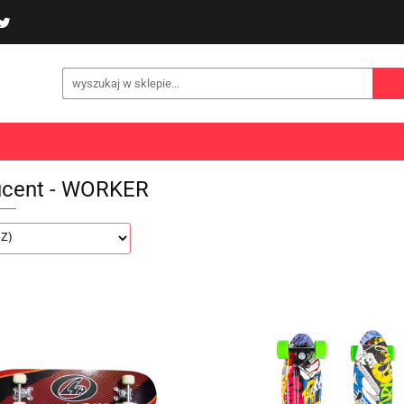
poliny i akcesoria
Gry i zabawy
Sporty
Odzi
E
NOWOŚCI
Gry i zabawy
Sporty
Odzież
Turystyka
ucent - WORKER