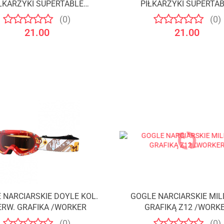
ŁKARZYKI SUPERTABLE
PIŁKARZYKI SUPERTA
CZERWONY /WORKER
NIEBIESKI /WORKER
(0)
(0)
21.00
21.00
 NARCIARSKIE DOYLE KOL.
GOGLE NARCIARSKIE MIL
ERW. GRAFIKA /WORKER
GRAFIKĄ Z12 /WORK
(0)
(0)