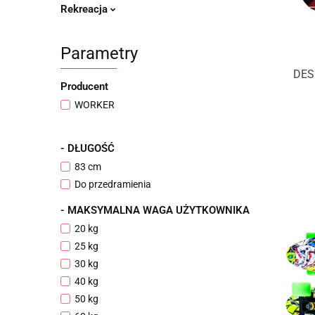
Rekreacja
Parametry
DES
Producent
WORKER
- DŁUGOŚĆ
83 cm
Do przedramienia
- MAKSYMALNA WAGA UŻYTKOWNIKA
20 kg
25 kg
30 kg
40 kg
50 kg