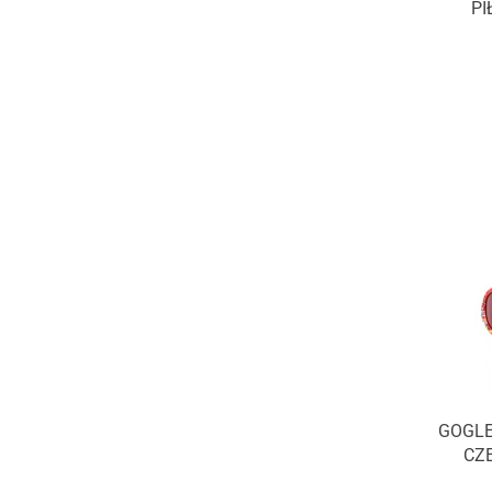
PI
GOGLE
CZ