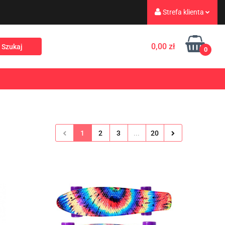
Strefa klienta
eż
Turystyka
Zaloguj się
0,00 zł
0
Zarejestruj się
Dodaj zgłoszenie
Rekreacja
PROMOCJE
NOWOŚCI
Zgody cookies
1
2
3
...
20