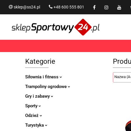
sklep@ss24.pl
+48 600 555 801
Siłownia i fitness
Tram
Rekreacja
PROMOCJ
Siłownia i fitness
Trampoliny i akcesoria
Kategorie
Prod
Siłownia i fitness
Trampoliny ogrodowe
Gry i zabawy
Sporty
Odzież
Turystyka