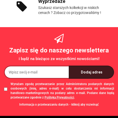
Wyprzedaże
Szukasz starszych kolkekcji w niskich
cenach ? Zobacz co przygotowaliśmy !
Zapisz się do naszego newslettera
i bądź na bieżąco ze wszystkimi nowościami!
Wyrażam zgodę przetwarzanie przez Administratora podanych danych
osobowych (imię, adres e-mail) w celu dostarczenia mi informacji
handlowo-marketingowych na podany adres e-mail. Podane dane będą
przetwarzane zgodnie z
Polityką Prywatności
.
Informacja o przetwarzaniu danych - kliknij aby rozwinąć
Administratorem danych osobowych jest Damian Skiba - Klaczkowski
prowadzący działalność gospodarczą pod firmą: TROPS Damian Skiba-