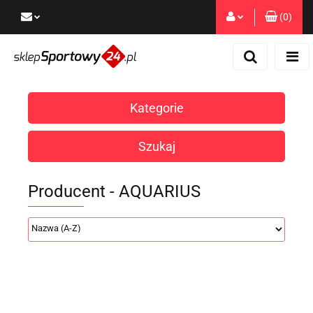
(
0
)
Zaloguj się
Zarejestruj się
Dodaj zgłoszenie
Kategorie
Zgody cookies
Szukaj
Producent - AQUARIUS