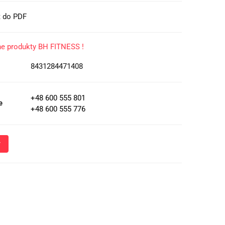
t do PDF
ne produkty BH FITNESS !
8431284471408
+48 600 555 801
e
+48 600 555 776
Wyślij
oznacza przekazanie danych osobowych (imię, numer telefonu)
 i udzielenia odpowiedzi na Twoje zapytanie, a także zgodę na
 Administratora w celu realizacji tego kontaktu. Podane dane
nie z
Polityką Prywatności
.