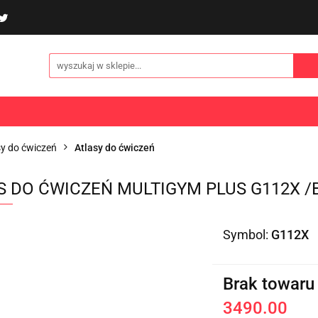
poliny i akcesoria
Gry i zabawy
Sporty
Odzi
E
NOWOŚCI
Gry i zabawy
Sporty
Odzież
Turystyka
sy do ćwiczeń
Atlasy do ćwiczeń
S DO ĆWICZEŃ MULTIGYM PLUS G112X /
Symbol:
G112X
Brak towaru
3490.00