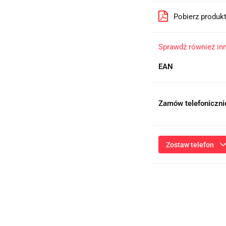
Pobierz produk
Sprawdź również in
EAN
Zamów telefoniczni
Zostaw telefon
Przesłanie formularza 
niezbędnych do kontaktu
ich przetwarzanie przez
będą przetwarzane zgod