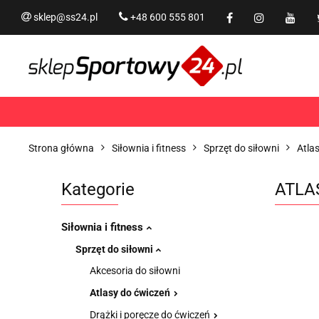
sklep@ss24.pl
+48 600 555 801
Siłownia i fitness
Tram
Rekreacja
PROMOCJ
Siłownia i fitness
Trampoliny i akcesoria
Strona główna
Siłownia i fitness
Sprzęt do siłowni
Atla
Kategorie
ATLA
Siłownia i fitness
Sprzęt do siłowni
Akcesoria do siłowni
Atlasy do ćwiczeń
Drążki i poręcze do ćwiczeń