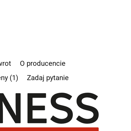
wrot
O producencie
eny (1)
Zadaj pytanie