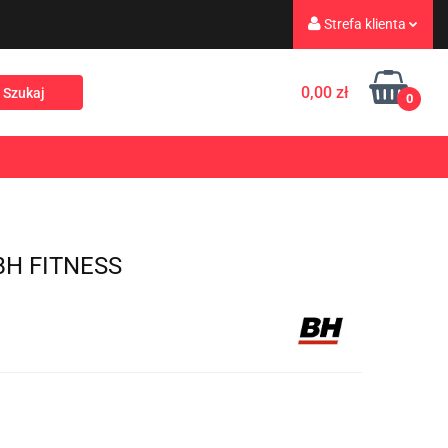
Strefa klienta
eż
Turystyka
Zaloguj się
0,00 zł
0
Zarejestruj się
Dodaj zgłoszenie
Rekreacja
PROMOCJE
NOWOŚCI
Zgody cookies
BH FITNESS