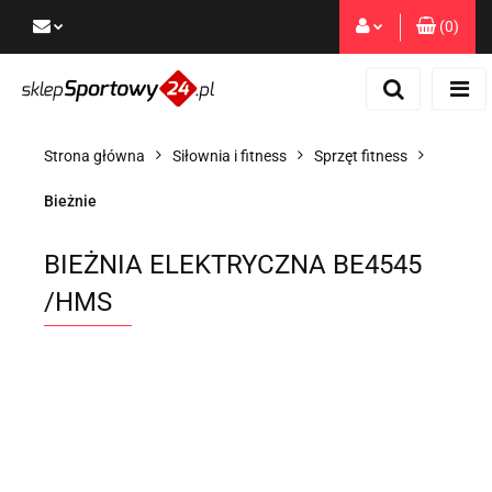
(
0
)
Zaloguj się
Zarejestruj się
Dodaj zgłoszenie
Strona główna
Siłownia i fitness
Sprzęt fitness
Zgody cookies
Bieżnie
BIEŻNIA ELEKTRYCZNA BE4545
/HMS