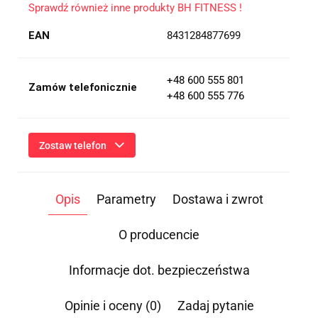
Sprawdź również inne produkty BH FITNESS !
EAN
8431284877699
+48 600 555 801
Zamów telefonicznie
+48 600 555 776
Zostaw telefon
Wyślij
Opis
Parametry
Dostawa i zwrot
Przesłanie formularza oznacza przekazanie danych osobowych
(imię, numer telefonu) niezbędnych do kontaktu i udzielenia
odpowiedzi na Twoje zapytanie, a także zgodę na ich
O producencie
przetwarzanie przez Administratora w celu realizacji tego
kontaktu. Podane dane będą przetwarzane zgodnie z
Polityką
Prywatności
.
Informacje dot. bezpieczeństwa
Informacja o przetwarzaniu danych - kliknij aby rozwinąć
Opinie i oceny (0)
Zadaj pytanie
Administratorem danych osobowych jest Damian Skiba -
Klaczkowski prowadzący działalność gospodarczą pod firmą: