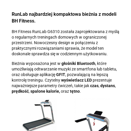
TROPS Damian Skiba-Klaczkowski, Szarotkowa 4/5, 35-604
Rzeszów, NIP: 8133349786. Zgoda jest dobrowolna, ale
RunLab najbardziej kompaktowa bieżnia z modeli
konieczna, do udzielenia odpowiedzi, może być w każdej chwili
wycofana, kontaktując się z administratorem, np. przez e-mail:
BH Fitness.
biuro@ss24.pl
lub telefon
+48 600 555 801
,
+48 600 555 776
.
Dane będą przechowywane do czasu udzielenia odpowiedzi na
BH Fitness RunLab G6310 została zaprojektowana z myślą
zapytanie lub cofnięcia zgody. Osobie, której dane dotyczą,
o regularnych treningach domowych w ograniczonej
przysługuje prawo dostępu do swoich danych, ich sprostowania,
przestrzeni. Nowoczesny design w połączeniu z
żądania zaprzestania przetwarzania, usunięcia, ograniczenia
praktycznymi rozwiązaniami sprawia, że model ten
przetwarzania, a także prawo wniesienia skargi do Prezesa
doskonale sprawdza się w codziennym użytkowaniu.
Urzędu Ochrony Danych Osobowych.
Bieżnia wyposażona jest w
głośniki Bluetooth
, które
umożliwiają odtwarzanie muzyki ze smartfona lub tabletu,
oraz obsługuje aplikację
GFIT
, pozwalającą na lepszą
kontrolę treningu. Czytelny
wyświetlacz LED
prezentuje
najważniejsze parametry ćwiczeń, takie jak
czas
,
dystans
,
prędkość
,
spalone kalorie,
oraz
tętno
.