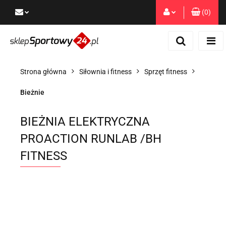
(
0
)
Zaloguj się
Zarejestruj się
Dodaj zgłoszenie
Strona główna
Siłownia i fitness
Sprzęt fitness
Zgody cookies
Bieżnie
BIEŻNIA ELEKTRYCZNA
PROACTION RUNLAB /BH
FITNESS