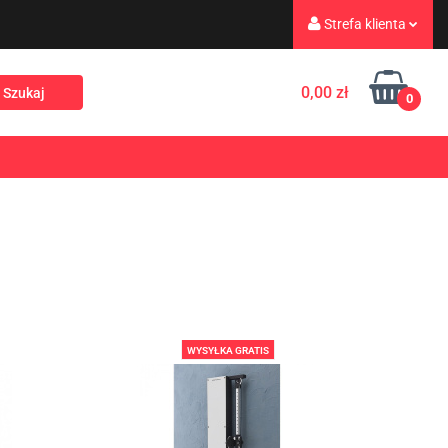
Strefa klienta
eż
Turystyka
Zaloguj się
0,00 zł
0
Zarejestruj się
Dodaj zgłoszenie
Rekreacja
PROMOCJE
NOWOŚCI
Zgody cookies
WYSYŁKA GRATIS