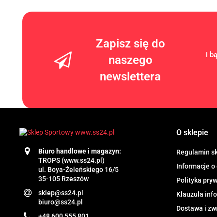
Zapisz się do
i b
naszego
newslettera
O sklepie
Biuro handlowe i magazyn:
Regulamin s
TROPS (www.ss24.pl)
Informacje o
ul. Boya-Żeleńskiego 16/5
35-105 Rzeszów
Polityka pry
sklep@ss24.pl
Klauzula in
biuro@ss24.pl
Dostawa i zw
+48 600 555 801