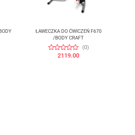
/BODY
ŁAWECZKA DO ĆWICZEŃ F670
Produkt niedostępny
/BODY CRAFT
(0)
2119.00