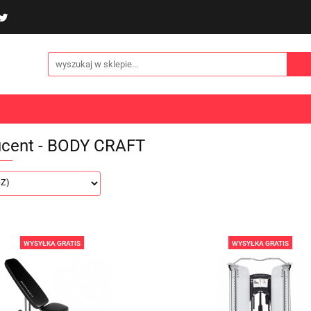
poliny i akcesoria
Gry i zabawy
Sporty
Odzi
E
NOWOŚCI
Gry i zabawy
Sporty
Odzież
Turystyka
cent - BODY CRAFT
WYSYŁKA GRATIS
WYSYŁKA GRATIS