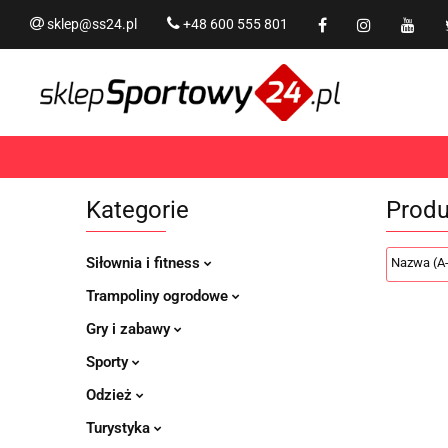
sklep@ss24.pl
+48 600 555 801
Siłownia i fitness
Tram
Rekreacja
PROMOCJ
Siłownia i fitness
Trampoliny i akcesoria
Kategorie
Produ
Siłownia i fitness
Trampoliny ogrodowe
Gry i zabawy
Sporty
Odzież
Turystyka