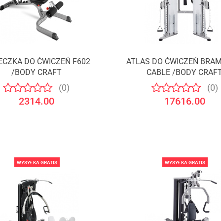
ECZKA DO ĆWICZEŃ F602
ATLAS DO ĆWICZEŃ BRAM
Produkt niedostępny
/BODY CRAFT
CABLE /BODY CRAF
(0)
(0)
2314.00
17616.00
WYSYŁKA GRATIS
WYSYŁKA GRATIS