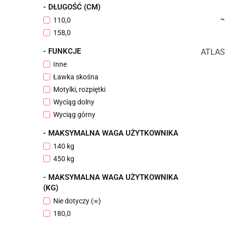
- DŁUGOŚĆ (CM)
110,0
158,0
- FUNKCJE
ATLAS
Inne
Ławka skośna
Motylki, rozpiętki
Wyciąg dolny
Wyciąg górny
- MAKSYMALNA WAGA UŻYTKOWNIKA
140 kg
450 kg
- MAKSYMALNA WAGA UŻYTKOWNIKA
(KG)
Nie dotyczy (∞)
180,0