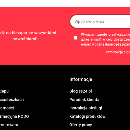
ądź na bieżąco ze wszystkimi
Wyrażam zgodę przetwarzanie
nowościami!
adres e-mail) w celu dostarcz
e-mail. Podane dane będą prze
Informacja o pr
Administratorem danych osobowych
gospodarczą pod firmą: TROPS Damia
8133349786. Zgody są dobrowolne, al
chwili wycofane, klikając
link
dostępny
Informacje
newslettera, lub przez e-mail:
biuro@ss
przechowywane do czasu udzielenia od
dotyczą, przysługuje prawo dostępu
klepu
Blog ss24.pl
przetwarzania, usunięcia, ograniczen
 ciasteczkach
Poradnik klienta
Urzędu Ochrony Danych Osobowych.
watności
Instrukcje obsługi
formacyjna RODO
Katalogi produktów
rot towaru
Oferty pracy