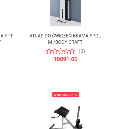
A PFT
ATLAS DO ĆWICZEŃ BRAMA SPDL
Produkt niedostępny
T
M /BODY CRAFT
(0)
10891.00
WYSYŁKA GRATIS