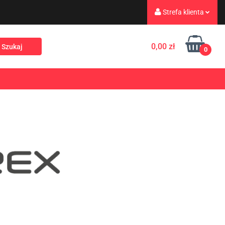
Strefa klienta
eż
Turystyka
Zaloguj się
0,00 zł
0
Zarejestruj się
Dodaj zgłoszenie
Rekreacja
PROMOCJE
NOWOŚCI
Zgody cookies