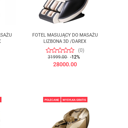
ASAŻU
FOTEL MASUJĄCY DO MASAŻU
X
LIZBONA 3D /DAREX
(0)
31999.00
-12%
28000.00
POLECANE
WYSYŁKA GRATIS