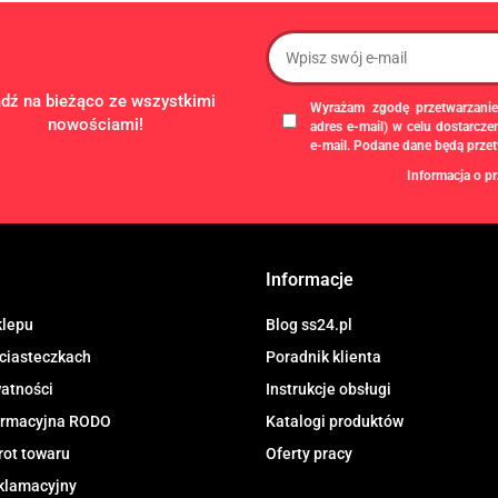
ądź na bieżąco ze wszystkimi
Wyrażam zgodę przetwarzanie
nowościami!
adres e-mail) w celu dostarcz
e-mail. Podane dane będą prze
Informacja o pr
Administratorem danych osobowych
gospodarczą pod firmą: TROPS Damia
8133349786. Zgody są dobrowolne, al
chwili wycofane, klikając
link
dostępny
Informacje
newslettera, lub przez e-mail:
biuro@ss
przechowywane do czasu udzielenia od
dotyczą, przysługuje prawo dostępu
klepu
Blog ss24.pl
przetwarzania, usunięcia, ograniczen
 ciasteczkach
Poradnik klienta
Urzędu Ochrony Danych Osobowych.
watności
Instrukcje obsługi
formacyjna RODO
Katalogi produktów
rot towaru
Oferty pracy
klamacyjny