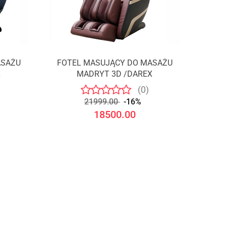
ASAŻU
FOTEL MASUJĄCY DO MASAŻU
Produkt niedostępny
X
MADRYT 3D /DAREX
(0)
21999.00
-16%
18500.00