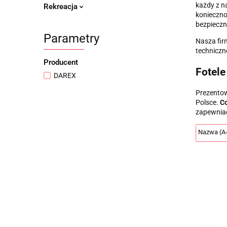
każdy z na
Rekreacja
konieczno
bezpieczn
Parametry
Nasza fir
techniczn
Producent
Fotele
DAREX
Prezentow
Polsce.
Co
zapewnia