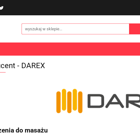
poliny i akcesoria
Gry i zabawy
Sporty
Odzi
E
NOWOŚCI
Gry i zabawy
Sporty
Odzież
Turystyka
cent - DAREX
zenia do masażu