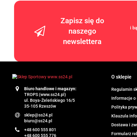
Zapisz się do
i b
naszego
newslettera
O sklepie
Biuro handlowe i magazyn:
Regulamin s
TROPS (www.ss24.pl)
Informacje o
ul. Boya-Żeleńskiego 16/5
35-105 Rzeszów
Polityka pry
sklep@ss24.pl
Klauzula in
biuro@ss24.pl
Dostawa i zw
+48 600 555 801
Formularz re
+48 600 555 776