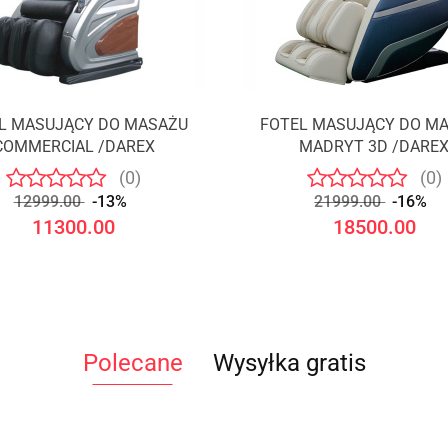
L MASUJĄCY DO MASAŻU
FOTEL MASUJĄCY DO M
Produkt niedostępny
Produkt niedostępny
COMMERCIAL /DAREX
MADRYT 3D /DARE
(0)
(0)
12999.00
-13%
21999.00
-16%
11300.00
18500.00
Polecane
Wysyłka gratis