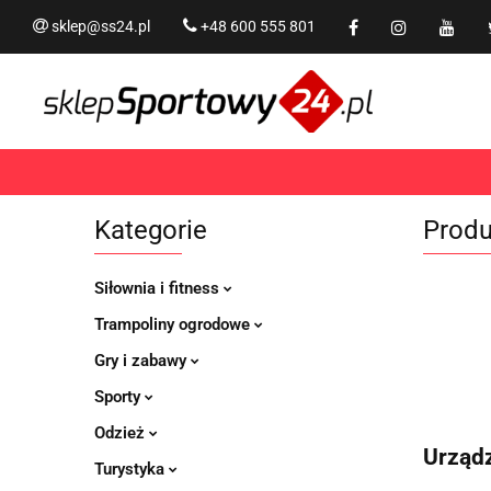
sklep@ss24.pl
+48 600 555 801
Siłownia i fitness
Tram
Rekreacja
PROMOCJ
Siłownia i fitness
Trampoliny i akcesoria
Kategorie
Produ
Siłownia i fitness
Trampoliny ogrodowe
Gry i zabawy
Sporty
Odzież
Urząd
Turystyka