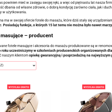
s powinien mieć w zasięgu swojej ręki, a więc od piętnastu lat nasza firma
ść dbania od własne zdrowie, o dobrą kondycję zarówno ciała, jak i duch
y w użytkowaniu.
ma ma w swojej ofercie fotele do masażu, które dziś stały się urządzeni
e.
Posiadają funkcje, o których 15 lat temu nie można było nawet marzy
 masujące – producent
ane fotele masujące i akcesoria do masażu produkowane są w renomow
 roku uczestniczymy w szkoleniach producenckich organizowanych dla 
ć naszym klientom
opiekę gwarancyjną i posprzedażną na najwyższym
WYSYŁKA GRATIS
WYSYŁKA GRATIS