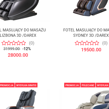
L MASUJĄCY DO MASAŻU
FOTEL MASUJĄCY DO M
LIZBONA 3D /DAREX
SYDNEY 3D /DAREX
(0)
(0)
31999.00
-12%
19500.00
28000.00
PROMOCJA
WYSYŁKA GRATIS
PROMOCJA
POLECANE
WYSYŁKA 