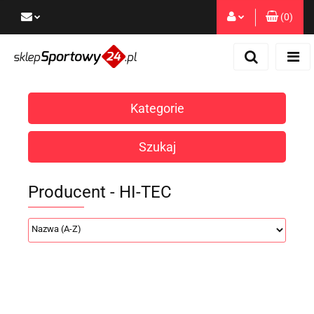
(
0
)
Zaloguj się
Zarejestruj się
Dodaj zgłoszenie
Kategorie
Zgody cookies
Szukaj
Producent - HI-TEC