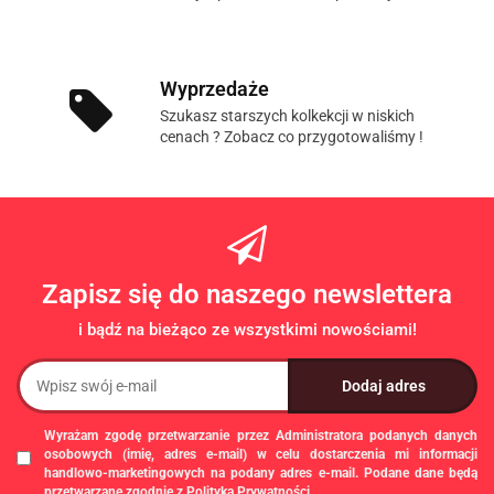
Wyprzedaże
Szukasz starszych kolkekcji w niskich
cenach ? Zobacz co przygotowaliśmy !
Zapisz się do naszego newslettera
i bądź na bieżąco ze wszystkimi nowościami!
Wyrażam zgodę przetwarzanie przez Administratora podanych danych
osobowych (imię, adres e-mail) w celu dostarczenia mi informacji
handlowo-marketingowych na podany adres e-mail. Podane dane będą
przetwarzane zgodnie z
Polityką Prywatności
.