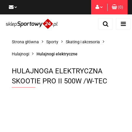
(
0
)
Zaloguj się
Zarejestruj się
Dodaj zgłoszenie
Strona główna
Sporty
Skating i akcesoria
Zgody cookies
Hulajnogi
Hulajnogi elektryczne
HULAJNOGA ELEKTRYCZNA
SKOOTIE PRO II 500W /W-TEC