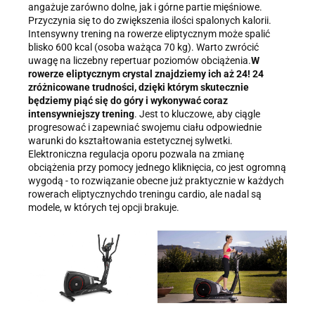
angażuje zarówno dolne, jak i górne partie mięśniowe.
Przyczynia się to do zwiększenia ilości spalonych kalorii.
Intensywny trening na rowerze eliptycznym może spalić
blisko 600 kcal (osoba ważąca 70 kg). Warto zwrócić
uwagę na liczebny repertuar poziomów obciążenia.
W
rowerze eliptycznym crystal znajdziemy ich aż 24! 24
zróżnicowane trudności, dzięki którym skutecznie
będziemy piąć się do góry i wykonywać coraz
intensywniejszy trening
. Jest to kluczowe, aby ciągle
progresować i zapewniać swojemu ciału odpowiednie
warunki do kształtowania estetycznej sylwetki.
Elektroniczna regulacja oporu pozwala na zmianę
obciążenia przy pomocy jednego kliknięcia, co jest ogromną
wygodą - to rozwiązanie obecne już praktycznie w każdych
rowerach eliptycznychdo treningu cardio, ale nadal są
modele, w których tej opcji brakuje.