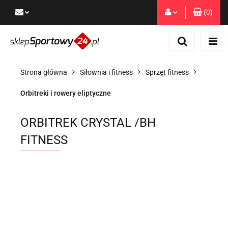
(
0
)
Zaloguj się
Zarejestruj się
Dodaj zgłoszenie
Strona główna
Siłownia i fitness
Sprzęt fitness
Zgody cookies
Orbitreki i rowery eliptyczne
ORBITREK CRYSTAL /BH
FITNESS