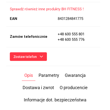
Sprawdź również inne produkty BH FITNESS !
EAN
8431284841775
+48 600 555 801
Zamów telefonicznie
+48 600 555 776
Zostaw telefon
Wyślij
Opis
Parametry
Gwarancja
Przesłanie formularza oznacza przekazanie danych osobowych
(imię, numer telefonu) niezbędnych do kontaktu i udzielenia
odpowiedzi na Twoje zapytanie, a także zgodę na ich
Dostawa i zwrot
O producencie
przetwarzanie przez Administratora w celu realizacji tego
kontaktu. Podane dane będą przetwarzane zgodnie z
Polityką
Prywatności
.
Informacje dot. bezpieczeństwa
Informacja o przetwarzaniu danych - kliknij aby rozwinąć