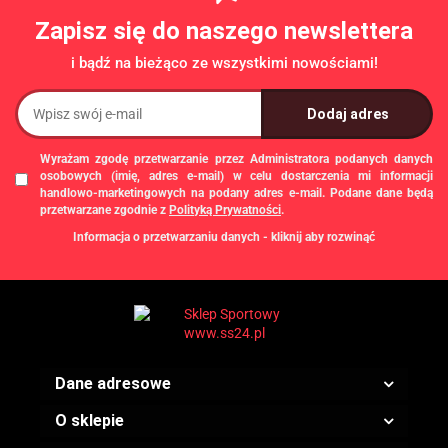
Zapisz się do naszego newslettera
i bądź na bieżąco ze wszystkimi nowościami!
Wyrażam zgodę przetwarzanie przez Administratora podanych danych
osobowych (imię, adres e-mail) w celu dostarczenia mi informacji
handlowo-marketingowych na podany adres e-mail. Podane dane będą
przetwarzane zgodnie z
Polityką Prywatności
.
Informacja o przetwarzaniu danych - kliknij aby rozwinąć
Administratorem danych osobowych jest Damian Skiba - Klaczkowski
prowadzący działalność gospodarczą pod firmą: TROPS Damian Skiba-
Klaczkowski, Szarotkowa 4/5, 35-604 Rzeszów, NIP: 8133349786. Zgody są
dobrowolne, ale konieczne w celu dostępu do newslettera, mogą być w każdej
chwili wycofane, klikając
link
dostępny na końcu każdej z wiadomości e-mail
przesyłanej w ramach newslettera, lub przez e-mail:
biuro@ss24.pl
lub telefon
+48 600 555 801
,
+48 600 555 776
. Dane będą przechowywane do czasu
Dane adresowe
udzielenia odpowiedzi na zapytanie lub cofnięcia zgody. Osobie, której dane
dotyczą, przysługuje prawo dostępu do swoich danych, ich sprostowania,
żądania zaprzestania przetwarzania, usunięcia, ograniczenia przetwarzania,
O sklepie
a także prawo wniesienia skargi do Prezesa Urzędu Ochrony Danych