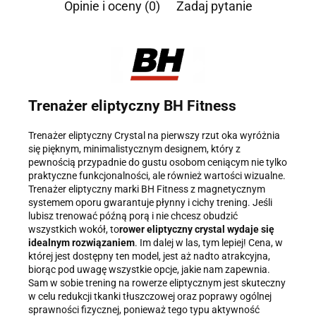
Opinie i oceny (0)
Zadaj pytanie
Administratorem danych osobowych jest Damian Skiba -
Klaczkowski prowadzący działalność gospodarczą pod firmą:
TROPS Damian Skiba-Klaczkowski, Szarotkowa 4/5, 35-604
Rzeszów, NIP: 8133349786. Zgoda jest dobrowolna, ale
konieczna, do udzielenia odpowiedzi, może być w każdej chwili
wycofana, kontaktując się z administratorem, np. przez e-mail:
biuro@ss24.pl
lub telefon
+48 600 555 801
,
+48 600 555 776
.
Dane będą przechowywane do czasu udzielenia odpowiedzi na
zapytanie lub cofnięcia zgody. Osobie, której dane dotyczą,
Trenażer eliptyczny BH Fitness
przysługuje prawo dostępu do swoich danych, ich sprostowania,
żądania zaprzestania przetwarzania, usunięcia, ograniczenia
Trenażer eliptyczny Crystal na pierwszy rzut oka wyróżnia
przetwarzania, a także prawo wniesienia skargi do Prezesa
się pięknym, minimalistycznym designem, który z
Urzędu Ochrony Danych Osobowych.
pewnością przypadnie do gustu osobom ceniącym nie tylko
praktyczne funkcjonalności, ale również wartości wizualne.
Trenażer eliptyczny marki BH Fitness z magnetycznym
systemem oporu gwarantuje płynny i cichy trening. Jeśli
lubisz trenować późną porą i nie chcesz obudzić
wszystkich wokół, to
rower eliptyczny crystal wydaje się
idealnym rozwiązaniem
. Im dalej w las, tym lepiej! Cena, w
której jest dostępny ten model, jest aż nadto atrakcyjna,
biorąc pod uwagę wszystkie opcje, jakie nam zapewnia.
Sam w sobie trening na rowerze eliptycznym jest skuteczny
w celu redukcji tkanki tłuszczowej oraz poprawy ogólnej
sprawności fizycznej, ponieważ tego typu aktywność