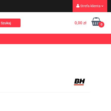
Strefa klienta
eż
Turystyka
Zaloguj się
0,00 zł
0
Zarejestruj się
Dodaj zgłoszenie
Rekreacja
PROMOCJE
NOWOŚCI
Zgody cookies