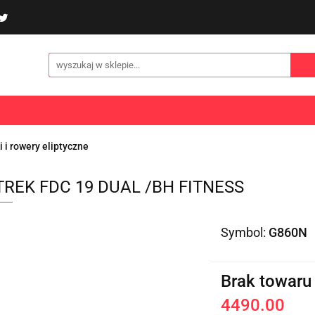
poliny i akcesoria
Gry i zabawy
Sporty
Odzi
E
NOWOŚCI
Gry i zabawy
Sporty
Odzież
Turystyka
i i rowery eliptyczne
TREK FDC 19 DUAL /BH FITNESS
Symbol:
G860N
Brak towaru
4490.00