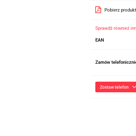
Pobierz produk
Sprawdź również in
EAN
Zamów telefoniczni
Zostaw telefon
Przesłanie formularza 
niezbędnych do kontaktu
ich przetwarzanie przez
będą przetwarzane zgod