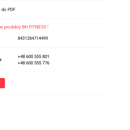
t do PDF
ne produkty BH FITNESS !
8431284714499
+48 600 555 801
e
+48 600 555 776
Wyślij
oznacza przekazanie danych osobowych (imię, numer telefonu)
 i udzielenia odpowiedzi na Twoje zapytanie, a także zgodę na
 Administratora w celu realizacji tego kontaktu. Podane dane
nie z
Polityką Prywatności
.