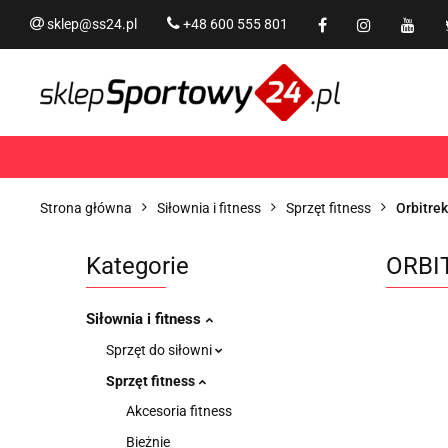
sklep@ss24.pl
+48 600 555 801
Siłownia i fitness
Tram
Rekreacja
PROMOCJ
Siłownia i fitness
Trampoliny i akcesoria
Strona główna
Siłownia i fitness
Sprzęt fitness
Orbitrek
Kategorie
ORBI
Siłownia i fitness
Sprzęt do siłowni
Sprzęt fitness
Akcesoria fitness
Bieżnie