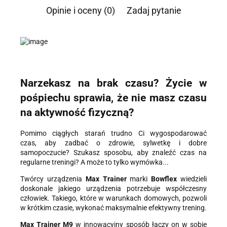
Opinie i oceny (0)
Zadaj pytanie
Administratorem danych osobowych jest Damian Skiba -
Klaczkowski prowadzący działalność gospodarczą pod firmą:
TROPS Damian Skiba-Klaczkowski, Szarotkowa 4/5, 35-604
Rzeszów, NIP: 8133349786. Zgoda jest dobrowolna, ale
konieczna, do udzielenia odpowiedzi, może być w każdej chwili
wycofana, kontaktując się z administratorem, np. przez e-mail:
biuro@ss24.pl
lub telefon
+48 600 555 801
,
+48 600 555 776
.
Dane będą przechowywane do czasu udzielenia odpowiedzi na
zapytanie lub cofnięcia zgody. Osobie, której dane dotyczą,
Narzekasz na brak czasu? Życie w
przysługuje prawo dostępu do swoich danych, ich sprostowania,
pośpiechu sprawia, że nie masz czasu
żądania zaprzestania przetwarzania, usunięcia, ograniczenia
przetwarzania, a także prawo wniesienia skargi do Prezesa
na aktywność fizyczną?
Urzędu Ochrony Danych Osobowych.
Pomimo ciągłych starań trudno Ci wygospodarować
czas, aby zadbać o zdrowie, sylwetkę i dobre
samopoczucie? Szukasz sposobu, aby znaleźć czas na
regularne treningi? A może to tylko wymówka...
Twórcy urządzenia
Max Trainer
marki
Bowflex
wiedzieli
doskonale jakiego urządzenia potrzebuje współczesny
człowiek. Takiego, które w warunkach domowych, pozwoli
w krótkim czasie, wykonać maksymalnie efektywny trening.
Max Trainer M9
w innowacyjny sposób łączy on w sobie