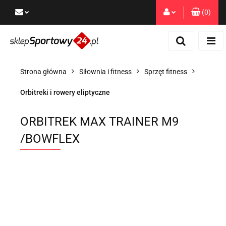
(
0
)
Zaloguj się
Zarejestruj się
Dodaj zgłoszenie
Strona główna
Siłownia i fitness
Sprzęt fitness
Zgody cookies
Orbitreki i rowery eliptyczne
ORBITREK MAX TRAINER M9
/BOWFLEX