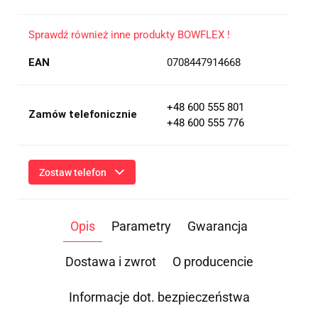
Sprawdź również inne produkty BOWFLEX !
EAN
0708447914668
+48 600 555 801
Zamów telefonicznie
+48 600 555 776
Zostaw telefon
Wyślij
Opis
Parametry
Gwarancja
Przesłanie formularza oznacza przekazanie danych osobowych
(imię, numer telefonu) niezbędnych do kontaktu i udzielenia
odpowiedzi na Twoje zapytanie, a także zgodę na ich
Dostawa i zwrot
O producencie
przetwarzanie przez Administratora w celu realizacji tego
kontaktu. Podane dane będą przetwarzane zgodnie z
Polityką
Prywatności
.
Informacje dot. bezpieczeństwa
Informacja o przetwarzaniu danych - kliknij aby rozwinąć