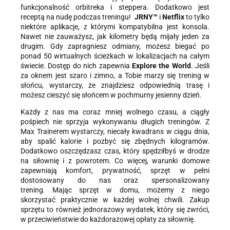
funkcjonalność orbitreka i steppera. Dodatkowo jest
receptą na nudę podczas treningu!
JRNY™
i
Netflix
to tylko
niektóre aplikacje, z którymi kompatybilna jest konsola.
Nawet nie zauważysz, jak kilometry będą mijały jeden za
drugim. Gdy zapragniesz odmiany, możesz biegać po
ponad 50 wirtualnych ścieżkach w lokalizacjach na całym
świecie. Dostęp do nich zapewnia
Explore the World
. Jeśli
za oknem jest szaro i zimno, a Tobie marzy się trening w
słońcu, wystarczy, że znajdziesz odpowiednią trasę i
możesz cieszyć się słońcem w pochmurny jesienny dzień.
Każdy z nas ma coraz mniej wolnego czasu, a ciągły
pośpiech nie sprzyja wykonywaniu długich treningów. Z
Max Trainerem wystarczy, niecały kwadrans w ciągu dnia,
aby spalić kalorie i pozbyć się zbędnych kilogramów.
Dodatkowo oszczędzasz czas, który spędziłbyś w drodze
na siłownię i z powrotem. Co więcej, warunki domowe
zapewniają komfort, prywatność, sprzęt w pełni
dostosowany do nas oraz spersonalizowany
trening. Mając sprzęt w domu, możemy z niego
skorzystać praktycznie w każdej wolnej chwili. Zakup
sprzętu to również jednorazowy wydatek, który się zwróci,
w przeciwieństwie do każdorazowej opłaty za siłownię.