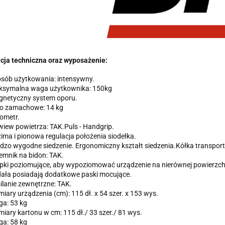
cja techniczna oraz wyposażenie:
sób użytkowania: intensywny.
symalna waga użytkownika: 150kg
netyczny system oporu.
o zamachowe: 14 kg
ometr.
iew powietrza: TAK.Puls - Handgrip.
ima i pionowa regulacja położenia siodełka.
dzo wygodne siedzenie. Ergonomiczny kształt siedzenia.Kółka transpor
emnik na bidon: TAK.
pki poziomujące, aby wypoziomować urządzenie na nierównej powierzch
ała posiadają dodatkowe paski mocujące.
ilanie zewnętrzne: TAK.
iary urządzenia (cm): 115 dł. x 54 szer. x 153 wys.
a: 53 kg
iary kartonu w cm: 115 dł./ 33 szer./ 81 wys.
a: 58 kg