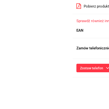
Pobierz produk
Sprawdź również in
EAN
Zamów telefoniczni
Zostaw telefon
Przesłanie formularza 
niezbędnych do kontaktu
ich przetwarzanie przez
będą przetwarzane zgod
Informac