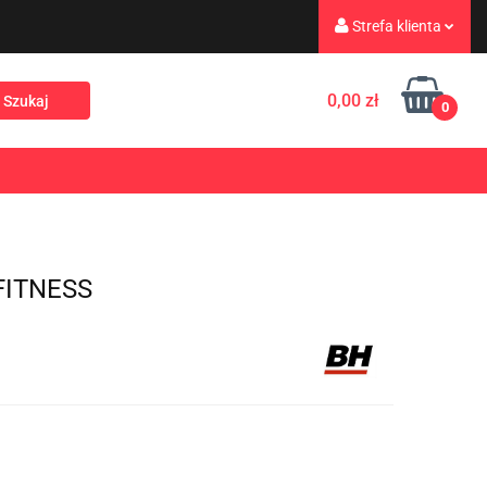
Strefa klienta
eż
Turystyka
Zaloguj się
0,00 zł
0
Zarejestruj się
Dodaj zgłoszenie
Rekreacja
PROMOCJE
NOWOŚCI
Zgody cookies
FITNESS