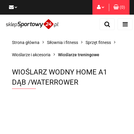
(
0
)
Zaloguj się
Zarejestruj się
Dodaj zgłoszenie
Strona główna
Siłownia i fitness
Sprzęt fitness
Zgody cookies
Wioślarze i akcesoria
Wioślarze treningowe
WIOŚLARZ WODNY HOME A1
DĄB /WATERROWER