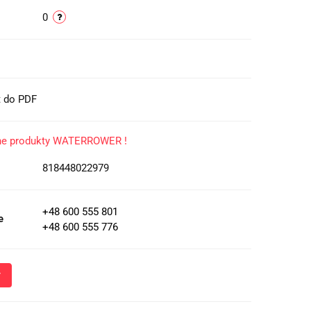
0
t do PDF
nne produkty WATERROWER !
818448022979
+48 600 555 801
e
+48 600 555 776
Wyślij