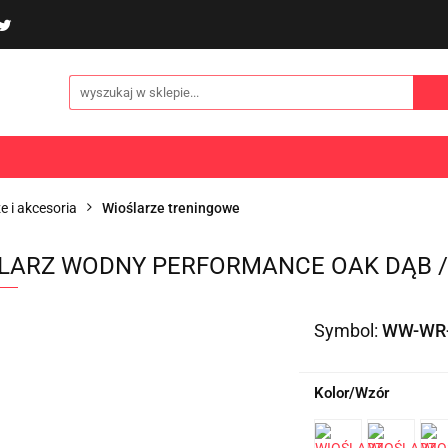
poliny i akcesoria
Gry i zabawy
Sporty
Odzi
E
NOWOŚCI
Gry i zabawy
Sporty
Odzież
Turystyka
e i akcesoria
Wioślarze treningowe
LARZ WODNY PERFORMANCE OAK DĄB 
Symbol:
WW-WR-
Kolor/Wzór