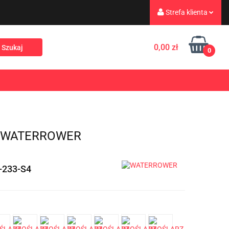
Strefa klienta
eż
Turystyka
Zaloguj się
0,00 zł
0
Zarejestruj się
Dodaj zgłoszenie
Rekreacja
PROMOCJE
NOWOŚCI
Zgody cookies
/WATERROWER
233-S4