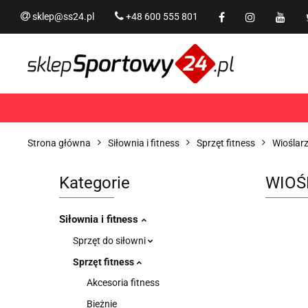
sklep@ss24.pl
+48 600 555 801
Siłownia i fitness
Tram
Rekreacja
PROMOCJ
Siłownia i fitness
Trampoliny i akcesoria
Strona główna
Siłownia i fitness
Sprzęt fitness
Wioślarz
Kategorie
WIOŚ
Siłownia i fitness
Sprzęt do siłowni
Sprzęt fitness
Akcesoria fitness
Bieżnie