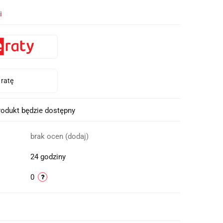
i
odukt będzie dostępny
brak ocen
(dodaj)
24 godziny
0