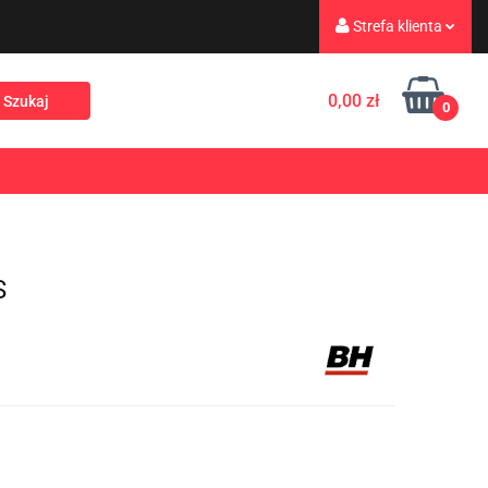
Strefa klienta
eż
Turystyka
Zaloguj się
0,00 zł
0
Zarejestruj się
Dodaj zgłoszenie
Rekreacja
PROMOCJE
NOWOŚCI
Zgody cookies
S