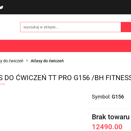
poliny i akcesoria
Gry i zabawy
Sporty
Odzi
E
NOWOŚCI
Gry i zabawy
Sporty
Odzież
Turystyka
sy do ćwiczeń
Atlasy do ćwiczeń
S DO ĆWICZEŃ TT PRO G156 /BH FITNES
Symbol:
G156
Brak towaru
12490.00