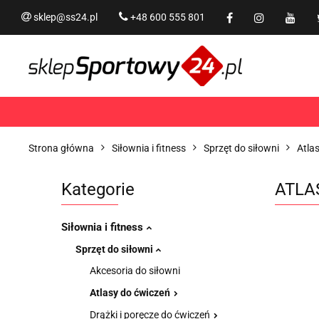
sklep@ss24.pl
+48 600 555 801
Siłownia i fitness
Tram
Rekreacja
PROMOCJ
Siłownia i fitness
Trampoliny i akcesoria
Strona główna
Siłownia i fitness
Sprzęt do siłowni
Atla
Kategorie
ATLA
Siłownia i fitness
Sprzęt do siłowni
Akcesoria do siłowni
Atlasy do ćwiczeń
Drążki i poręcze do ćwiczeń