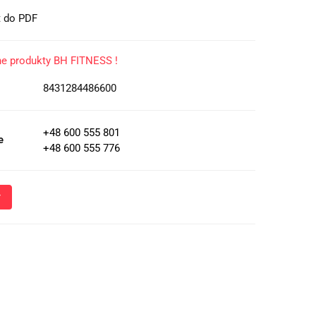
t do PDF
ne produkty BH FITNESS !
8431284486600
+48 600 555 801
e
+48 600 555 776
Wyślij
oznacza przekazanie danych osobowych (imię, numer telefonu)
 i udzielenia odpowiedzi na Twoje zapytanie, a także zgodę na
 Administratora w celu realizacji tego kontaktu. Podane dane
nie z
Polityką Prywatności
.
ja o przetwarzaniu danych - kliknij aby rozwinąć