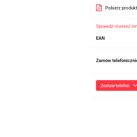
Pobierz produk
Sprawdź również in
EAN
Zamów telefoniczni
Zostaw telefon
Przesłanie formularza 
niezbędnych do kontaktu
ich przetwarzanie przez
będą przetwarzane zgod
Informac