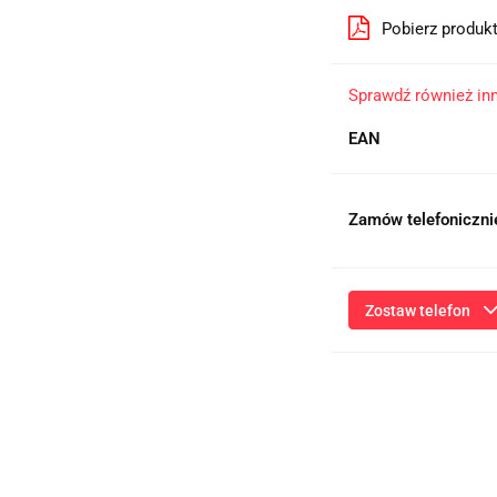
Pobierz produk
Sprawdź również in
EAN
Zamów telefoniczni
Zostaw telefon
Przesłanie formularza 
niezbędnych do kontaktu
ich przetwarzanie przez
będą przetwarzane zgod
Informac