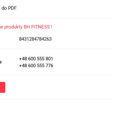
t do PDF
ne produkty BH FITNESS !
8431284784263
+48 600 555 801
e
+48 600 555 776
Wyślij
oznacza przekazanie danych osobowych (imię, numer telefonu)
 i udzielenia odpowiedzi na Twoje zapytanie, a także zgodę na
 Administratora w celu realizacji tego kontaktu. Podane dane
nie z
Polityką Prywatności
.
ja o przetwarzaniu danych - kliknij aby rozwinąć