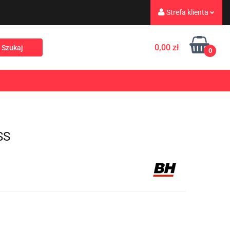
Strefa klienta
eż
Turystyka
Zaloguj się
0,00 zł
0
Zarejestruj się
Dodaj zgłoszenie
Rekreacja
PROMOCJE
NOWOŚCI
Zgody cookies
SS