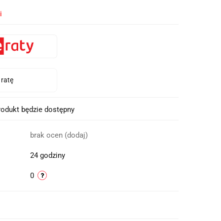
i
odukt będzie dostępny
brak ocen
(dodaj)
24 godziny
0