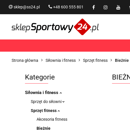
sklep@ss24.pl
+48 600 555 801
Siłownia i fitness
Tram
Rekreacja
PROMOCJ
Siłownia i fitness
Trampoliny i akcesoria
Strona główna
Siłownia i fitness
Sprzęt fitness
Bieżnie
Kategorie
BIEŻN
Siłownia i fitness
Sprzęt do siłowni
Sprzęt fitness
Akcesoria fitness
Bieżnie