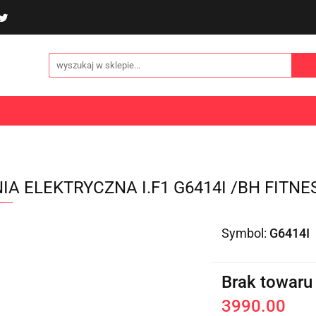
poliny i akcesoria
Gry i zabawy
Sporty
Odzi
E
NOWOŚCI
Gry i zabawy
Sporty
Odzież
Turystyka
IA ELEKTRYCZNA I.F1 G6414I /BH FITNE
Symbol:
G6414I
Brak towaru
3990.00